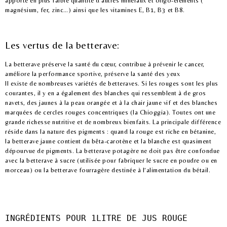
apporte en plus faible quantité d’autres minéraux et oligo-éléments (
magnésium, fer, zinc…) ainsi que les vitamines E, B1, B3 et B8.
Les vertus de la betterave:
La betterave préserve la santé du cœur, contribue à prévenir le cancer,
améliore la performance sportive, préserve la santé des yeux
Il existe de nombreuses variétés de betteraves. Si les rouges sont les plus
courantes, il y en a également des blanches qui ressemblent à de gros
navets, des jaunes à la peau orangée et à la chair jaune vif et des blanches
marquées de cercles rouges concentriques (la Chioggia). Toutes ont une
grande richesse nutritive et de nombreux bienfaits. La principale différence
réside dans la nature des pigments : quand la rouge est riche en bétanine,
la betterave jaune contient du bêta-carotène et la blanche est quasiment
dépourvue de pigments. La betterave potagère ne doit pas être confondue
avec la betterave à sucre (utilisée pour fabriquer le sucre en poudre ou en
morceau) ou la betterave fourragère destinée à l’alimentation du bétail.
INGRÉDIENTS POUR 1LITRE DE JUS ROUGE