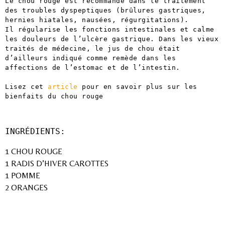
Le chou rouge est recommandé dans le traitement 
des troubles dyspeptiques (brûlures gastriques, 
hernies hiatales, nausées, régurgitations).
Il régularise les fonctions intestinales et calme 
les douleurs de l’ulcère gastrique. Dans les vieux 
traités de médecine, le jus de chou était 
d’ailleurs indiqué comme remède dans les 
affections de l’estomac et de l’intestin.
Lisez cet 
article
 pour en savoir plus sur les 
bienfaits du chou rouge
INGRÉDIENTS:
1 CHOU ROUGE
1 RADIS D’HIVER CAROTTES
1 POMME
2 ORANGES