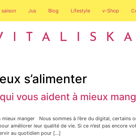
 saison
Jus
Blog
Lifestyle
v-Shop
C
VITALISK
eux s’alimenter
 qui vous aident à mieux man
à mieux manger Nous sommes à l’ère du digital, certains ont
s pour améliorer leur qualité de vie. Si ce n’est pas encore v
vir au quotidien pour […]