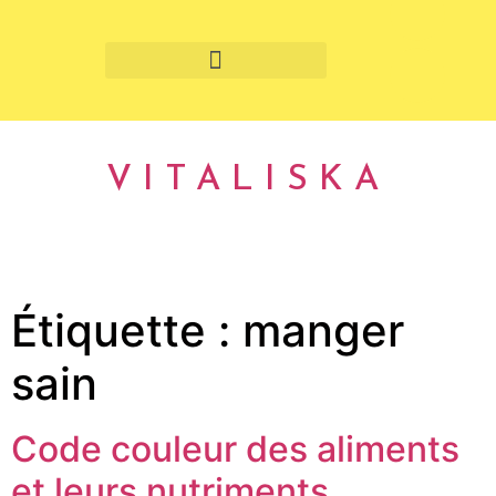
Fruits et légumes de saison
VITALISKA
Étiquette :
manger
sain
Code couleur des aliments
et leurs nutriments