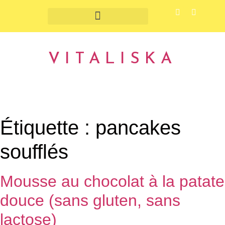
Fruits et légumes de saison
VITALISKA
Étiquette :
pancakes
soufflés
Mousse au chocolat à la patate
douce (sans gluten, sans
lactose)