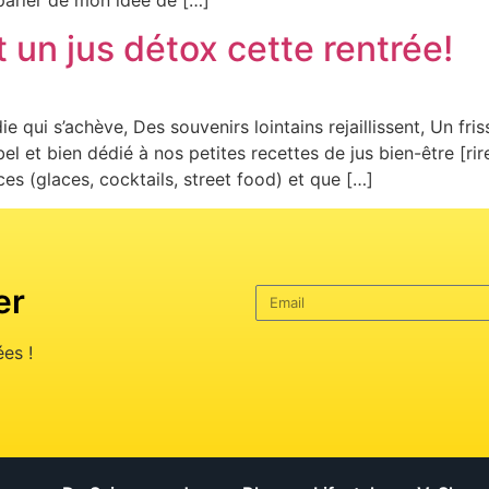
arler de mon idée de […]
t un jus détox cette rentrée!
qui s’achève, Des souvenirs lointains rejaillissent, Un frisso
bel et bien dédié à nos petites recettes de jus bien-être [r
s (glaces, cocktails, street food) et que […]
er
es !