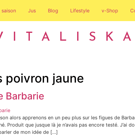
 saison
Jus
Blog
Lifestyle
v-Shop
C
VITALISK
s poivron jaune
e Barbarie
on alors apprenons en un peu plus sur les figues de Barbar
é. Produit que jusque là je n’avais pas encore testé. J’ai do
arler de mon idée de […]