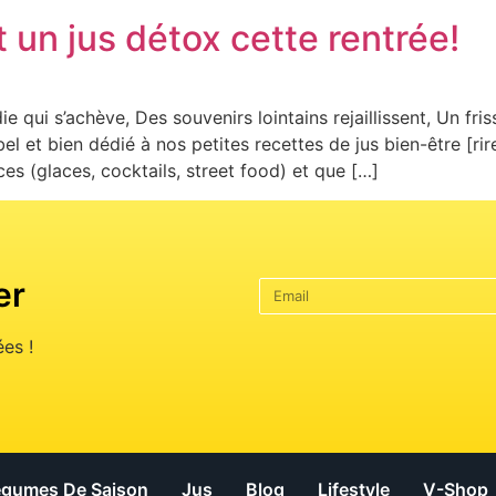
t un jus détox cette rentrée!
qui s’achève, Des souvenirs lointains rejaillissent, Un frisso
bel et bien dédié à nos petites recettes de jus bien-être [r
s (glaces, cocktails, street food) et que […]
er
es !
Légumes De Saison
Jus
Blog
Lifestyle
V-Shop