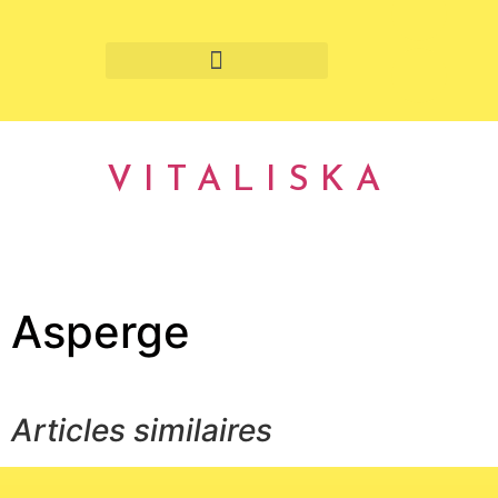
Fruits et légumes de saison
VITALISKA
Asperge
Articles similaires