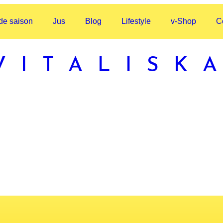
 de saison
Jus
Blog
Lifestyle
v-Shop
C
VITALISK