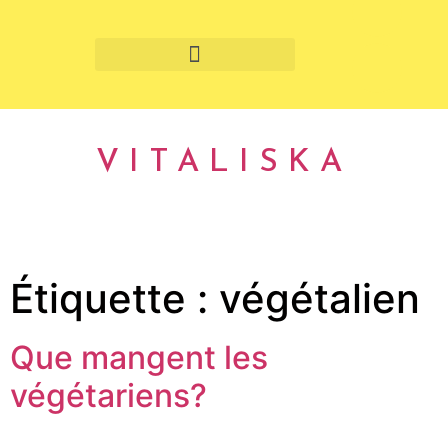
Fruits et légumes de saison
VITALISKA
Étiquette :
végétalien
Que mangent les
végétariens?