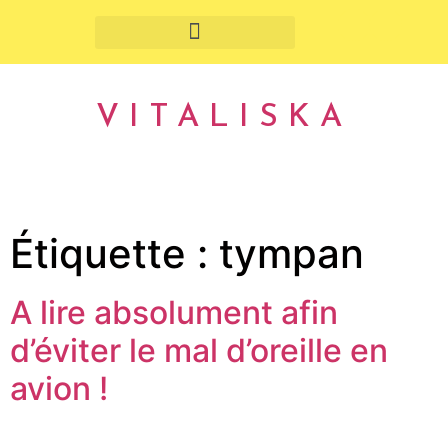
Fruits et légumes de saison
VITALISKA
Étiquette :
tympan
A lire absolument afin
d’éviter le mal d’oreille en
avion !