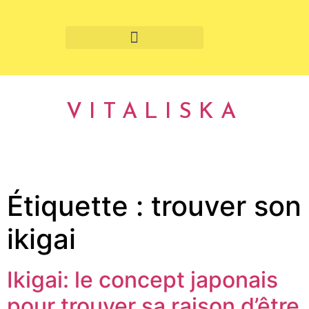
Fruits et légumes de saison
VITALISKA
Étiquette :
trouver son
ikigai
Ikigai: le concept japonais
pour trouver sa raison d’être