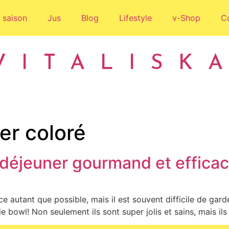
 saison
Jus
Blog
Lifestyle
v-Shop
C
VITALISK
er coloré
t-déjeuner gourmand et effica
ice autant que possible, mais il est souvent difficile de ga
 bowl! Non seulement ils sont super jolis et sains, mais il