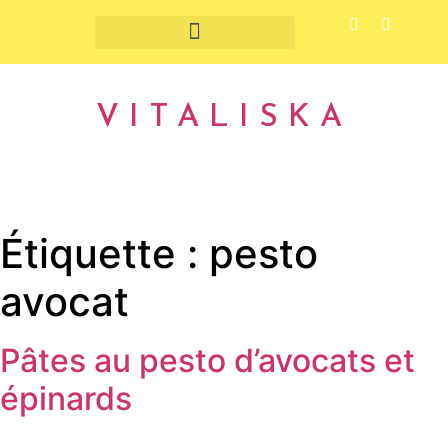
Fruits et légumes de saison
VITALISKA
Étiquette :
pesto
avocat
Pâtes au pesto d’avocats et
épinards