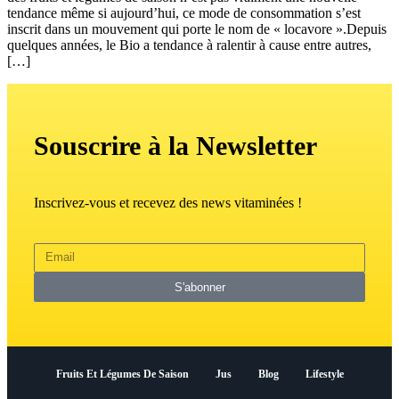
tendance même si aujourd’hui, ce mode de consommation s’est
inscrit dans un mouvement qui porte le nom de « locavore ».Depuis
quelques années, le Bio a tendance à ralentir à cause entre autres,
[…]
Souscrire à la Newsletter
Inscrivez-vous et recevez des news vitaminées !
S'abonner
Fruits Et Légumes De Saison
Jus
Blog
Lifestyle