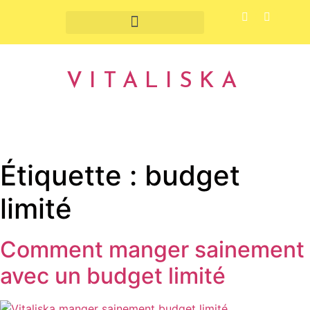
Fruits et légumes de saison
VITALISKA
Étiquette :
budget
limité
Comment manger sainement
avec un budget limité