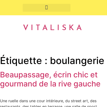
Fruits et légumes de saison
VITALISKA
Étiquette :
boulangerie
Beaupassage, écrin chic et
gourmand de la rive gauche
Une ruelle dans une cour intérieure, du street art, des
restaurants, des tables en terrasse, une salle de sport…