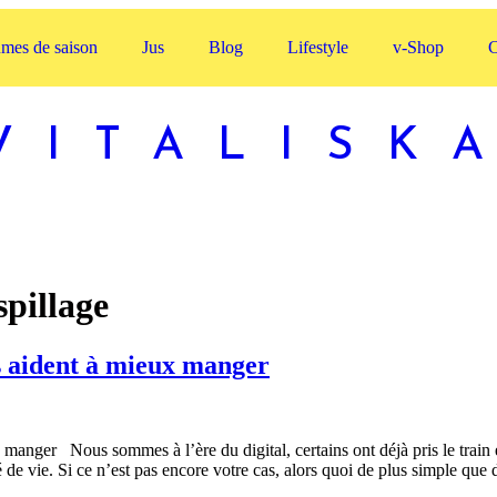
gumes de saison
Jus
Blog
Lifestyle
v-Shop
C
VITALISK
spillage
s aident à mieux manger
manger Nous sommes à l’ère du digital, certains ont déjà pris le train e
é de vie. Si ce n’est pas encore votre cas, alors quoi de plus simple qu