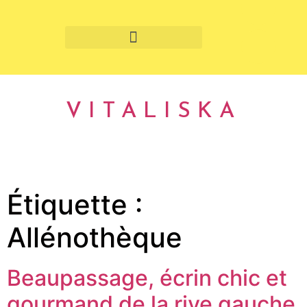
Fruits et légumes de saison
VITALISKA
Étiquette :
Allénothèque
Beaupassage, écrin chic et
gourmand de la rive gauche