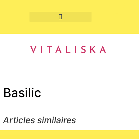
Fruits et légumes de saison
VITALISKA
Basilic
Articles similaires