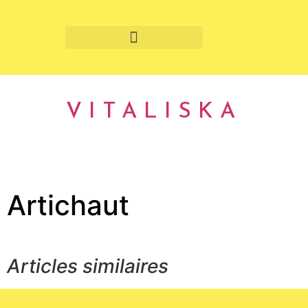
Fruits et légumes de saison
VITALISKA
Artichaut
Articles similaires