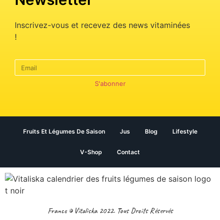
Inscrivez-vous et recevez des news vitaminées
!
S'abonner
Fruits Et Légumes De Saison
Jus
Blog
Lifestyle
V-Shop
Contact
France © Vitaliska 2022. Tous Droits Réservés