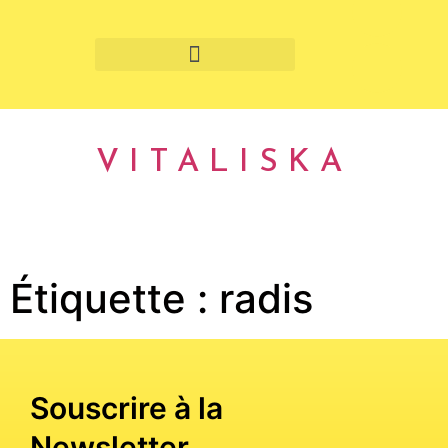
Fruits et légumes de saison
VITALISKA
Étiquette :
radis
Souscrire à la
Newsletter