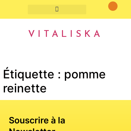
Fruits et légumes de saison
VITALISKA
Étiquette :
pomme
reinette
Souscrire à la