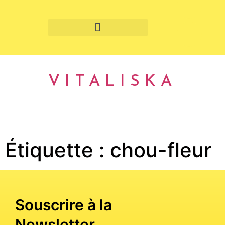
Fruits et légumes de saison
VITALISKA
Étiquette :
chou-fleur
Souscrire à la
Newsletter