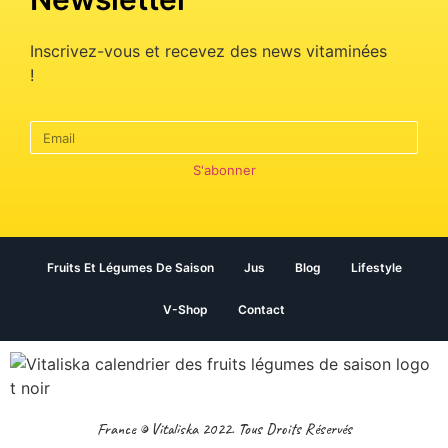
Inscrivez-vous et recevez des news vitaminées
!
S'abonner
Fruits Et Légumes De Saison
Jus
Blog
Lifestyle
V-Shop
Contact
France © Vitaliska 2022. Tous Droits Réservés